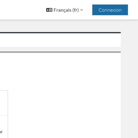
Français ‎(fr)‎
Connexion
ur