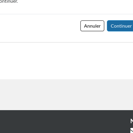
ontinuer.
Annuler
Continuer