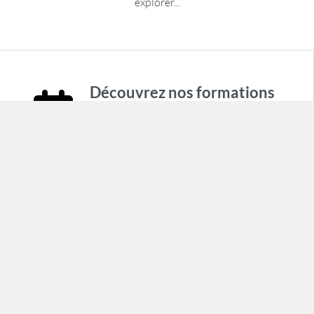
explorer...
Découvrez nos formations
USLS1 - Bases de l'Échographie
Clinique en médecine d'urgenceECMP -
Échographie Clinique en Médecine Polyvalente
PedUS - Échographie Clinique pédiatrique en
situation aiguëEHRUS - Évaluation
Hémodynamique et Respiratoire par
UltrasonsInterventionnel - Initiation à
l'échographie interventionnelle