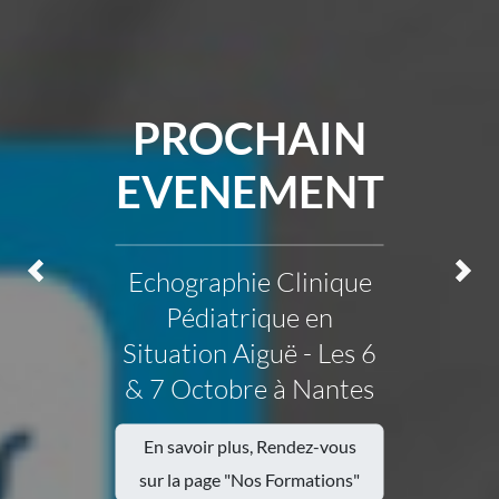
PROCHAIN
EVENEMENT
Echographie Clinique
Précédent
Précédent
Précédent
Précédent
Précédent
Suiv
Suiv
Suiv
Suiv
Suiv
Pédiatrique en
Situation Aiguë - Les 6
& 7 Octobre à Nantes
En savoir plus, Rendez-vous
sur la page "Nos Formations"