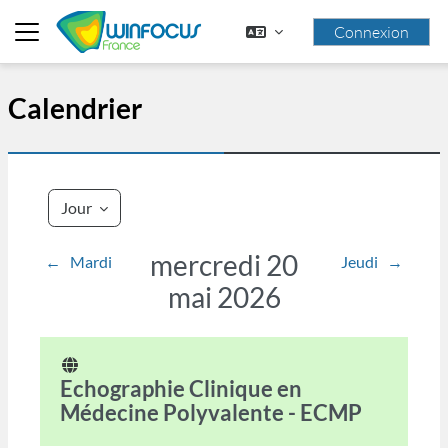
Passer au contenu principal
Connexion
Panneau latéral
Calendrier
Jour
mercredi 20
←
Mardi
Jeudi
→
mai 2026
Echographie Clinique en
Médecine Polyvalente - ECMP