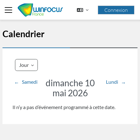
Passer au contenu principal
Connexion
Panneau latéral
Calendrier
Jour
dimanche 10
←
Samedi
Lundi
→
mai 2026
Il n’y a pas d’événement programmé à cette date.